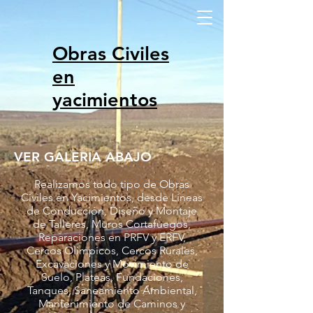
Obras Civiles
en
yacimientos
VER GALERIA ABAJO
Realizamos todo tipo de Obras
Civiles en Yacimientos, desde Lineas
de Conducción, Diseño y Montaje
de Talleres, Muros Cortafuegos,
Reparaciones en PRFV y ERFV,
Cercos Olimpicos, Cercos Rurales,
Excavaciones y Movimiento de
Suelo, Plateas, Fundaciones,
Tanques, Saneamiento Ambiental,
Mantenimiento de Caminos y